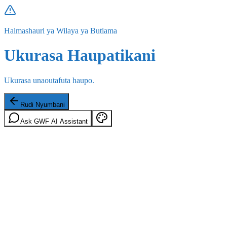
Halmashauri ya Wilaya ya Butiama
Ukurasa Haupatikani
Ukurasa unaoutafuta haupo.
Rudi Nyumbani
Ask GWF AI Assistant