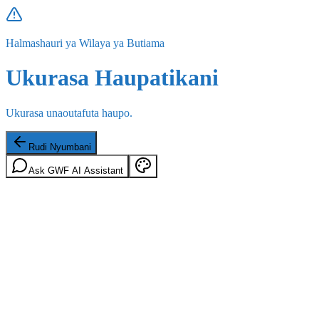
Halmashauri ya Wilaya ya Butiama
Ukurasa Haupatikani
Ukurasa unaoutafuta haupo.
Rudi Nyumbani
Ask GWF AI Assistant