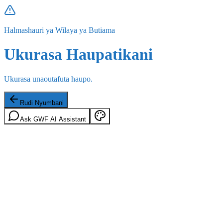
Halmashauri ya Wilaya ya Butiama
Ukurasa Haupatikani
Ukurasa unaoutafuta haupo.
Rudi Nyumbani
Ask GWF AI Assistant